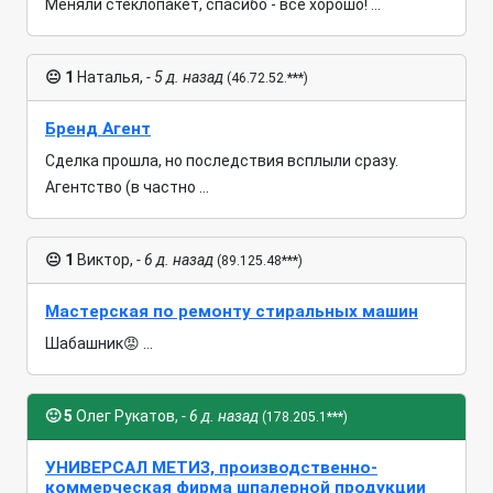
Меняли стеклопакет, спасибо - все хорошо! ...
😐
1
Наталья,
- 5 д. назад
(46.72.52.***)
Бренд Агент
Сделка прошла, но последствия всплыли сразу.
Агентство (в частно ...
😐
1
Виктор,
- 6 д. назад
(89.125.48***)
Мастерская по ремонту стиральных машин
Шабашник😡 ...
🙂
5
Олег Рукатов,
- 6 д. назад
(178.205.1***)
УНИВЕРСАЛ МЕТИЗ, производственно-
коммерческая фирма шпалерной продукции