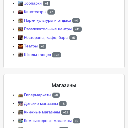
Зоопарки
+1
Кинотеатры
+7
Парки культуры и отдыха
+4
Развлекательные центры
+11
Рестораны, кафе, бары
+5
Театры
+3
Школы танцев
+22
Магазины
Гипермаркеты
+8
Детские магазины
+8
Книжные магазины
+19
Компьютерные магазины
+9