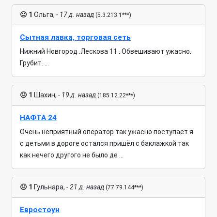
😐
1
Ольга,
- 17 д. назад
(5.3.213.1***)
Сытная лавка, торговая сеть
Нижний Новгород .Лескова 11 . Обвешивают ужасно.
Грубит. ...
😐
1
Шахин,
- 19 д. назад
(185.12.22***)
НАФТА 24
Очень неприятный оператор так ужасно поступает я
с детьми в дороге остался пришёл с баклажкой так
как нечего другого не было де ...
😐
1
Гульнара,
- 21 д. назад
(77.79.144***)
Евростоун