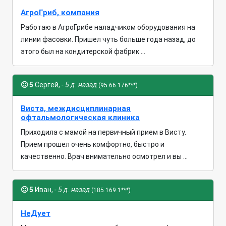
АгроГриб, компания
Работаю в АгроГрибе наладчиком оборудования на
линии фасовки. Пришел чуть больше года назад, до
этого был на кондитерской фабрик ...
🙂
5
Сергей,
- 5 д. назад
(95.66.176***)
Виста, междисциплинарная
офтальмологическая клиника
Приходила с мамой на первичный прием в Висту.
Прием прошел очень комфортно, быстро и
качественно. Врач внимательно осмотрел и вы ...
🙂
5
Иван,
- 5 д. назад
(185.169.1***)
НеДует