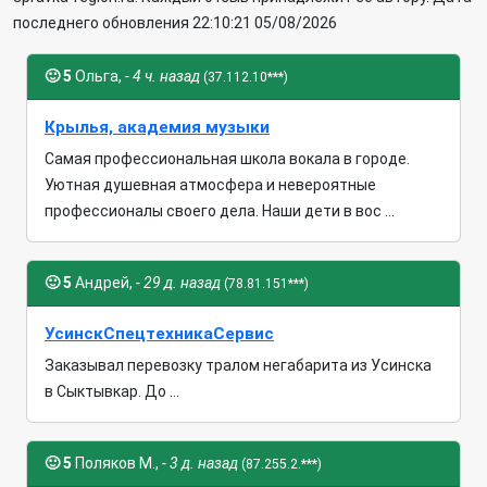
последнего обновления 22:10:21 05/08/2026
🙂
5
Ольга,
- 4 ч. назад
(37.112.10***)
Крылья, академия музыки
Самая профессиональная школа вокала в городе.
Уютная душевная атмосфера и невероятные
профессионалы своего дела. Наши дети в вос ...
🙂
5
Андрей,
- 29 д. назад
(78.81.151***)
УсинскСпецтехникаСервис
Заказывал перевозку тралом негабарита из Усинска
в Сыктывкар. До ...
🙂
5
Поляков М.,
- 3 д. назад
(87.255.2.***)