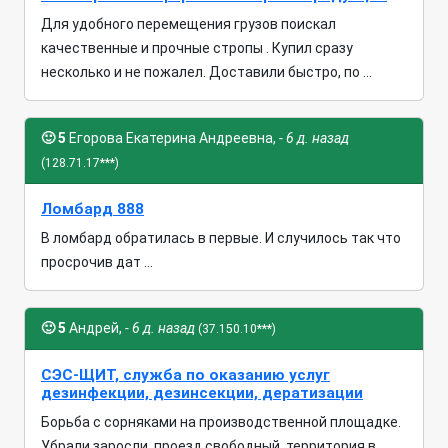
Для удобного перемещения грузов поискал
качественные и прочные стропы . Купил сразу
несколько и не пожалел. Доставили быстро, по ...
🙂
5
Егорова Екатерина Андреевна,
- 6 д. назад
(128.71.17***)
Ломбард 888
В ломбард обратилась в первые. И случилось так что
просрочив дат ...
🙂
5
Андрей,
- 6 д. назад
(37.150.10***)
СЭС-ЩИТ, служба по оказанию услуг
дезинфекции, дезинсекции, дератизации
Борьба с сорняками на производственной площадке.
Убрали заросли, проезд свободный, территория в