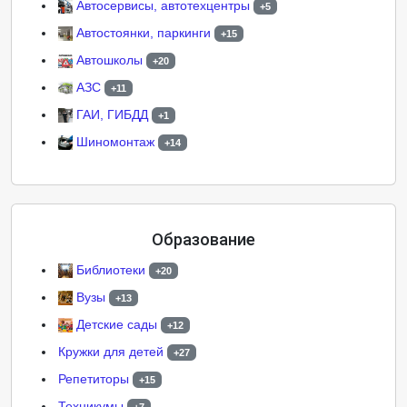
Автосервисы, автотехцентры
+5
Автостоянки, паркинги
+15
Автошколы
+20
АЗС
+11
ГАИ, ГИБДД
+1
Шиномонтаж
+14
Образование
Библиотеки
+20
Вузы
+13
Детские сады
+12
Кружки для детей
+27
Репетиторы
+15
Техникумы