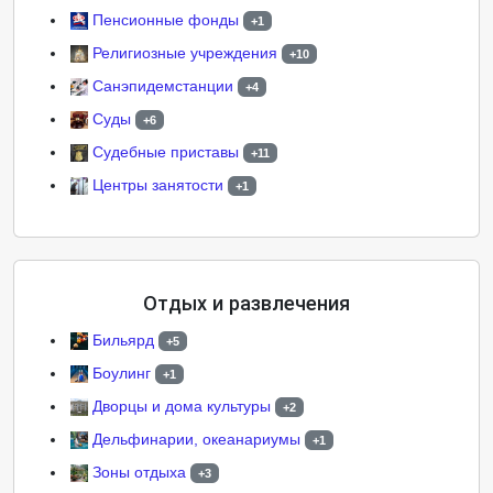
Пенсионные фонды
+1
Религиозные учреждения
+10
Санэпидемстанции
+4
Суды
+6
Судебные приставы
+11
Центры занятости
+1
Отдых и развлечения
Бильярд
+5
Боулинг
+1
Дворцы и дома культуры
+2
Дельфинарии, океанариумы
+1
Зоны отдыха
+3