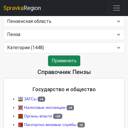
Spravka
Region
Применить
Справочник Пензы
Государство и общество
ЗАГСы
+4
Налоговые инспекции
+4
Органы власти
+20
Паспортно-визовые службы
+2