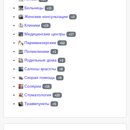
Больницы
+11
Женские консультации
+3
Клиники
+19
Медицинские центры
+17
Парикмахерские
+52
Поликлиники
+1
Родильные дома
+3
Салоны красоты
+8
Скорая помощь
+8
Солярии
+16
Стоматология
+20
Травмпункты
+5